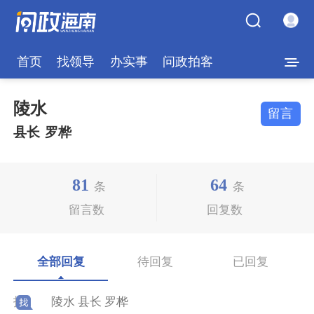
首页
找领导
办实事
问政拍客
陵水
留言
县长
罗桦
81
64
条
条
留言数
回复数
全部回复
待回复
已回复
找
陵水 县长 罗桦